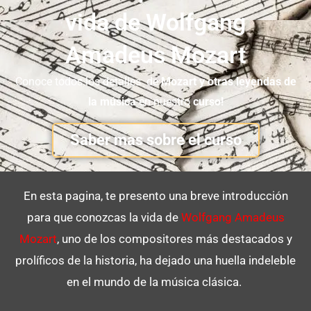
vida de Wolfgang
Amadeus Mozart
Conoce todos los detalles de
Mozart y otras leyendas de
la música
en nuestro
curso!
Saber mas sobre el curso
En esta pagina, te presento una breve introducción
para que conozcas la vida de
Wolfgang Amadeus
Mozart
, uno de los compositores más destacados y
prolíficos de la historia, ha dejado una huella indeleble
en el mundo de la música clásica.