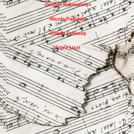
-Serguei Rakmaninov
-Nicolo Paganini
-Claude Debussy
-Franz Liszt