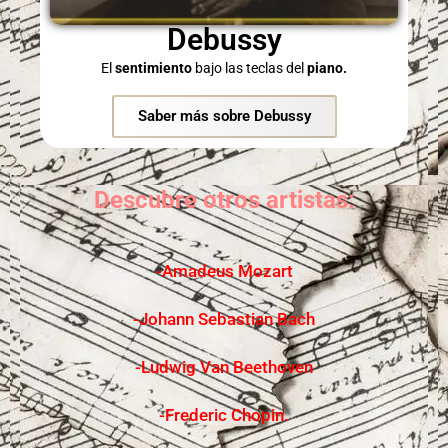
Debussy
El
sentimiento
bajo las teclas del
piano.
Saber más sobre Debussy
Descubre otros artistas:
-Amadeus Mozart
-Johann Sebastian Bach
-Ludwig Van Beethoven
-Frederic Chopin.